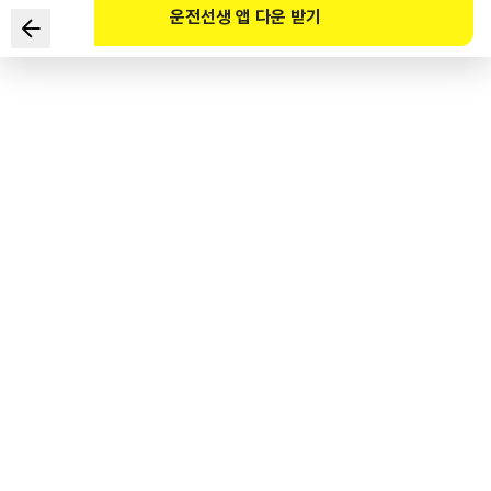
운전선생 앱 다운 받기
Which of the following is the best approach to eco-
friendly, economical driving?
1
.
Accelerate as fast as possible.
2
.
Turn off the engine as you enter a downhill road.
3
.
Lower the air pressure of tires.
4
.
Avoid rapid deceleration, if possible.
도로교통공단 공식 해설
급가감속은 연비를 낮추는 원인이 되고, 타이어 공기압을 지나치게 낮추면 타이어의