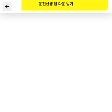
운전선생 앱 다운 받기
根据《道路交通法》规定，
下列关于自行车道路使用的说法中错误的两项是？
1
.
老年人骑自行车的，可以在人行道上通行。
2
.
摩托化自行车不得在自行车专用车道上通行。
3
.
个人代步工具不得在自行车道路上通行。
4
.
《道路交通法》中的道路不包过自行车专用车道。
도로교통공단 공식 해설
도로교통법 제2조(정의) 자전거 도로의 통행은 자전거 및 개인형이동장치(자전거등)