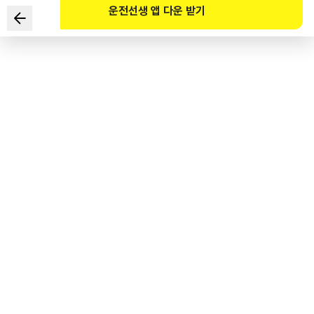
운전선생 앱 다운 받기
根据《道路交通法》规定，
关于个人代步工具的驾驶人的说法中错误的是？
1
.
利用人行横道横过道路时，应当从个人代步工具上下来，
将其推着或者提着步行。
2
.
在未设置自行车道路的地方，应当贴着道路右侧边缘通行。
3
.
电动两轮平衡车可以超过核载人数1人，载同乘者行驶。
4
.
夜晚在道路上通行时，应当打开前照灯和尾灯，
或者粘贴夜光带等发光装置。