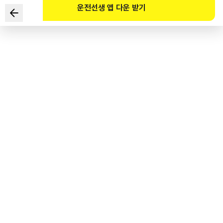
운전선생 앱 다운 받기
根据《道路交通法》规定，
下列关于自行车驾驶人遵守内容的描述中正确的是？
1
.
妨碍行人通行时，应慢行并停车等待。
2
.
儿童驾驶自行车时，不得在人行道上行驶。
3
.
在禁止自行车通行的路段，也不能推着自行车走。
4
.
在路边区域，可以两辆自行车并排行驶。
도로교통공단 공식 해설
도로교통법 제13조의2(자전거등의 통행방법의 특례)