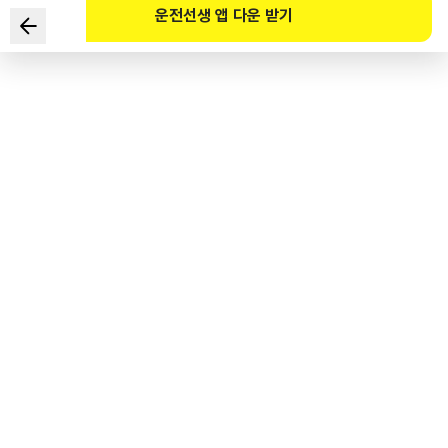
운전선생 앱 다운 받기
고속도로 통행료 미납 시 강제징수의 방법으로 맞지 않는 것은 ?
1
.
예금압류
2
.
가상자산압류
3
.
공매
4
.
번호판영치
도로교통공단 공식 해설
고속도로 통행료 납부기한 경과 시 국세 체납처분의 예에 따라 전자예금압류 시스템을
활용하여 체납자의 예금 및 가상자산을 압류(추심)하여 미납통행료를 강제 징수할 수
있으며, 압류된 차량에 대하여 강제인도 후 공매를 진행할 수 있다. 유료도로법 제21조,