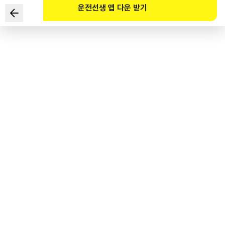
운전선생 앱 다운 받기
Theo Pháp lệnh Giao thông đường bộ, điểm cộng phạt
bao nhiêu là đúng về “tiền phạt vi cảnh đối với người bảo
hộ để trẻ em điều khiển phương tiện di chuyển cá nhân
trên đường” và “tiền phạt vi phạm giao thông đối với
người điều khiển thiết bị di chuyển cá nhân trong tình
trạng say xỉn (trừ trường hợp từ chối đo nồng độ cồn)”?
1
.
100.000 Won
2
.
200.000 Won
3
.
300.000 Won
4
.
400.000 Won