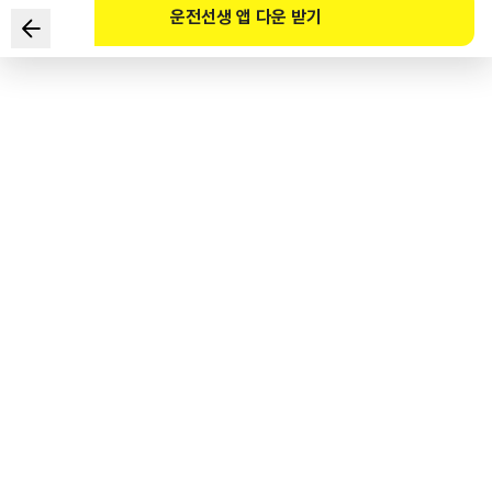
운전선생 앱 다운 받기
Theo Pháp lệnh Giao thông đường bộ, điểm phạt là bao
nhiêu đối với trường hợp lá i xe ô tô lấn dải phân cách gây
tai nạn giao thông khiến 1 người bị thương nhẹ và 1 người
bị thương nặng ?
1
.
30 điểm
2
.
40 điểm
3
.
50 điểm
4
.
60 điểm