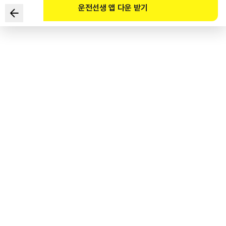
운전선생 앱 다운 받기
도로교통법령상 4.5톤 화물자동차의 적재물 추락 방지 조치를
하지 않은 경우 범칙금액은?
1
.
5만 원
2
.
4만 원
3
.
3만 원
4
.
2만 원
도로교통공단 공식 해설
도로교통법 제39조 제4항, 시행령 별표8, 4톤 초과 화물자동차의 적재물 추락방지