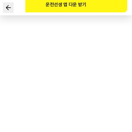
운전선생 앱 다운 받기
根据《道路交通法》规定，
下列关于高速公路上轿车驾驶人超速行为的违章罚款标准中，
正确的是？
1
.
超过规定时速60公里 ~ 80公里 – 违章罚款12万韩元
2
.
超过规定时速40公里 ~ 60公里 – 违章罚款8万韩元
3
.
超过规定时速20公里 ~ 40公里 – 违章罚款5万韩元
4
.
超过规定时速20公里以下 – 违章罚款2万韩元
도로교통공단 공식 해설