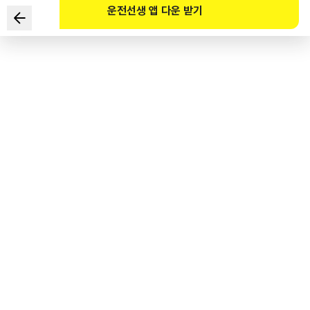
운전선생 앱 다운 받기
根据《道路交通法》规定，在高速公路上行驶时，
机动车驾驶人未在车内配备车辆故障标志，
将面临的处罚是？
1
.
处以2万韩元罚款。
2
.
处以3万韩元罚款并作通报处理。
3
.
处以30万韩元以下的罚款。
4
.
不会受到任何处罚或处分。
도로교통공단 공식 해설