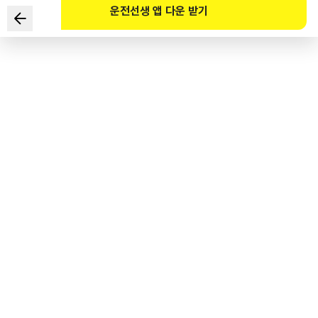
운전선생 앱 다운 받기
根据《道路交通法》规定，
轿车在距离消防用连接输水管设备出水口5米以内的地方停车
违章罚款金额是？（未放置安 全标志）
1
.
4万韩元
2
.
3万韩元
3
.
2万韩元
4
.
不予以处罚
도로교통공단 공식 해설