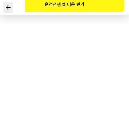
운전선생 앱 다운 받기
Nội dung nào không đúng với nguyên nhân làm giảm lực
phanh của xe ô tô?
1
.
Hỏng xi lanh chính
2
.
Lỗi xi lanh bánh xe
3
.
Biến dạng chạc nhả ly hợp
4
.
Phát sinh hiện tượng hóa hơi
도로교통공단 공식 해설
릴리스 포크는 수동변속기 차량의 클러치 시스템에 속한 부품으로 릴리스 베어링 칼라에