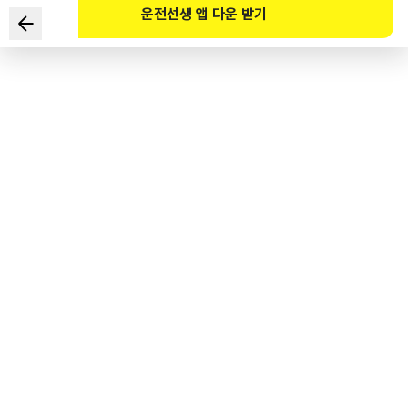
운전선생 앱 다운 받기
자동차의 제동력을 저하하는 원인으로 가장 거리가 먼 것은?
1
.
마스터 실린더 고장
2
.
휠 실린더 불량
3
.
릴리스 포크 변형
4
.
베이퍼 록 발생
도로교통공단 공식 해설
릴리스 포크는 수동변속기 차량의 클러치 시스템에 속한 부품으로 릴리스 베어링 칼라에
끼워져 릴리스 베어링에 페달의 조작력을 전달하는 작동을 하는 것으로 제동력과는
직접적인 관련이 없다.