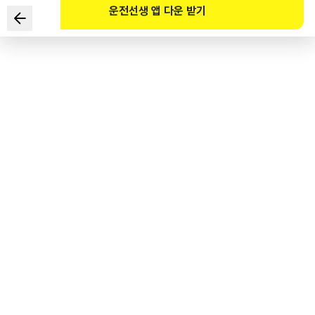
운전선생 앱 다운 받기
Theo Pháp lệnh Giao thông đường bộ, người nhận Giấy
báo nộp phạt nhưng để quá thời hạn nộp phạt lần 1 thì phải
nộp phạt trong vòng 20 ngày với số tiền là bao nhiêu?
1
.
Phải nộp thêm 10% tiền phạt nộp chậm.
2
.
Phải nộp thêm 20% tiền phạt nộp chậm.
3
.
Phải nộp thêm 30% tiền phạt nộp chậm.
4
.
Phải nộp thêm 40% tiền phạt nộp chậm.
도로교통공단 공식 해설