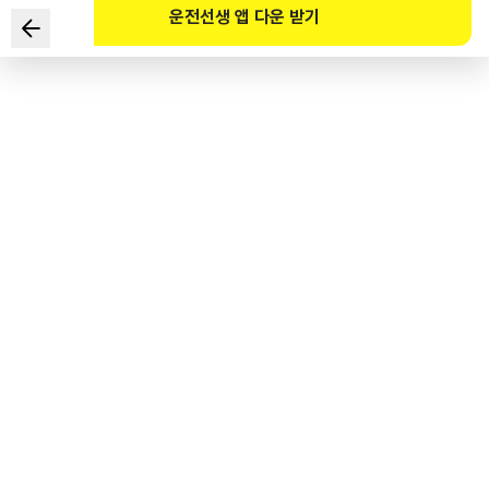
운전선생 앱 다운 받기
根据《道路交通法》规定，
下列选项中符合吊销驾驶证事由的是？
1
.
自定期适应性测试期满次日起未接受适应性测试超过6个月时
2
.
驾驶人因向管制公务员（警察，市、郡、区公务员）
实施暴力而被处以不拘留刑事立案时
3
.
机动车登记后未安装机动车车牌行驶时
4
.
二类普通驾驶证未更新超过2年时