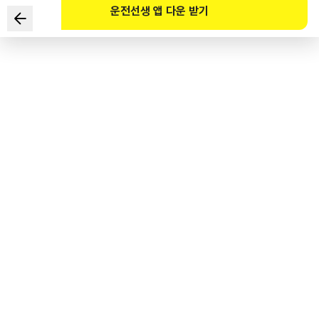
운전선생 앱 다운 받기
도로교통법령상 운전면허 취소 사유에 해당하는 것은?
1
.
정기 적성검사 기간 만료 다음 날부터 적성검사를 받지 아니하고
6개월을 초과한 경우
2
.
운전자가 단속 공무원(경찰공무원, 시･군･구 공무원)을 폭행하여
불구속 형사 입건된 경우
3
.
자동차 등록 후 자동차 등록번호판을 부착하지 않고 운전한 경우
4
.
제2종 보통면허를 갱신하지 않고 2년을 초과한 경우
도로교통공단 공식 해설