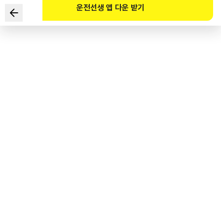
운전선생 앱 다운 받기
도로에서 로드킬(road kill)이 발생하였을 때 조치요령으로 바르지
않은 것은?
1
.
감염병 위험이 있을 수 있으므로 동물사체 등을 함부로 만지지 않는다.
2
.
로드킬 사고가 발생하면 야생동물구조센터나 지자체 콜센터‘지역번호
+ 120번’등에 신고한다.
3
.
2차사고 방지를 위해 사고 당한 동물을 자기 차에 싣고 주행한다.
4
.
2차사고 방지와 원활한 소통을 위한 조치를 한 경우에는 신고하지
않아도 된다.