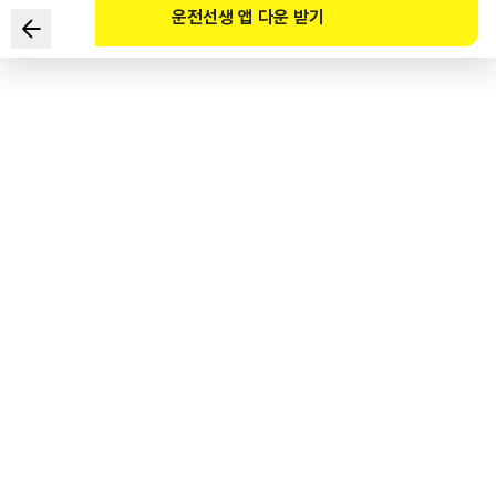
운전선생 앱 다운 받기
Which of the following is the correct pairing of light
and color?
1
.
Reverse light – Amber
2
.
License plate light – Blue
3
.
Taillight – White
4
.
Brake light – Red
도로교통공단 공식 해설
등광색은 후퇴등․번호등은 백색이고(자동차 및 자동차부품의 성능과 기준에 관한 규칙