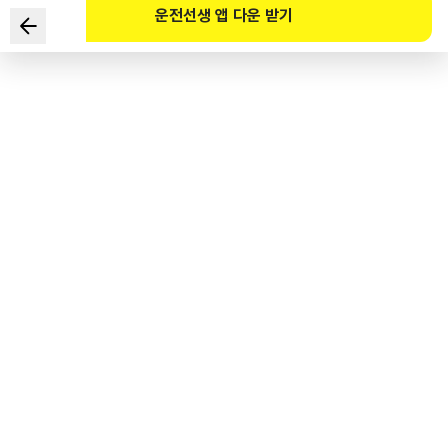
운전선생 앱 다운 받기
Hai trường hợp “khoảng cách phanh” dài nhất kể từ khi
người lái xe cảm thấy nguy hiểm và đạp chân phanh cho
đến khi xe dừng lại hẳn là trường hợp nào?
1
.
Khi trọng lượng của xe tương đối nhẹ.
2
.
Khi tốc độ của xe tương đối nhanh.
3
.
Ngay sau khi mua và lắp lốp xe mới.
4
.
Khi lái xe trong lúc mệt mỏi và uống rượu.
도로교통공단 공식 해설