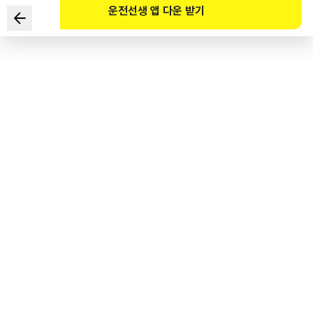
운전선생 앱 다운 받기
机动车驾驶人感觉到危险情况，
从开始踩制动踏板到车辆真正停止的“停止距离”最长的情况
1
.
车辆的重量相对较轻时
2
.
车辆的速度相对较快时
3
.
购买并安装全新轮胎后
4
.
过劳驾驶与酒驾时
도로교통공단 공식 해설
운전자가 위험을 느끼고, 브레이크 페달을 밟아서 실제로 자동차가 멈추게 되는 소위