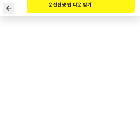
운전선생 앱 다운 받기
교통사고 시 머리와 목 부상을 최소화하기 위해 출발 전에 조절해야
하는 것은?
1
.
좌석의 전후 조절
2
.
등받이 각도 조절
3
.
머리받침대 높이 조절
4
.
좌석의 높낮이 조절
도로교통공단 공식 해설
운전자들의 경우 좌석조정에 있어 머리받침대에 대해서는 조절하는 경우가 많지 않다.