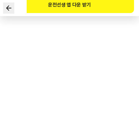
운전선생 앱 다운 받기
도로교통법령상 좌석안전띠 착용에 대한 내용으로 올바른 것은?
1
.
좌석안전띠는 허리 위로 고정시켜 교통사고 충격에 대비한다.
2
.
화재진압을 위해 출동하는 소방관은 좌석안전띠를 착용하지 않아도
된다.
3
.
어린이는 앞좌석에 앉혀 좌석안전띠를 매도록 하는 것이 가장
안전하다.
4
.
13세 미만의 자녀에게 좌석안전띠를 매도록 하지 않으면 과태료가
3만 원이다.