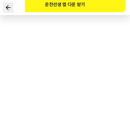
운전선생 앱 다운 받기
在为安全通过道路施工现场而需要变更车道的路段，
开始减少车道的地点是？
1
.
注意路段起点
2
.
缓行路段起点
3
.
施工路段起点
4
.
结束路段起点
도로교통공단 공식 해설
도로 공사장은 주의-완화-작업-종결구간으로 구성되어 있다. 그 중 완화구간은