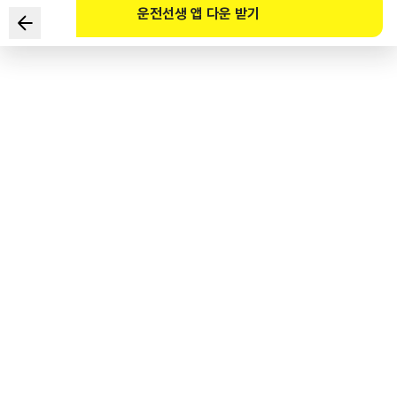
운전선생 앱 다운 받기
在高速公路发生交通事故时，
下列哪项是防止二次事故正确的措施？
1
.
为了申请保险理赔，首先对证据等进行拍照。
2
.
证明对方驾驶人有过失，申请保险理赔。
3
.
将车辆停放在道路的最右侧边缘，
并按照行政安全部令规定设置标志。
4
.
打开危险报警闪光灯，并在机动车内向有关机关报案。
도로교통공단 공식 해설