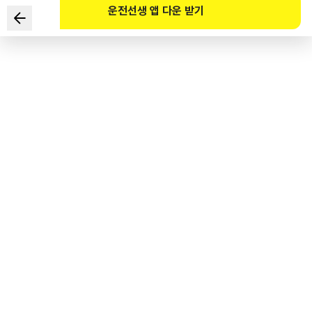
운전선생 앱 다운 받기
도로교통법령상 밤에 고속도로에서 자동차 고장으로 운행할 수
없게 되었을 때 안전삼각대와 함께 추가로 ( )에서 식별할 수 있는
불꽃 신호 등을 설치해야 한다. ( )에 맞는 것은?
1
.
사방 200미터 지점
2
.
사방 300미터 지점
3
.
사방 400미터 지점
4
.
사방 500미터 지점
도로교통공단 공식 해설