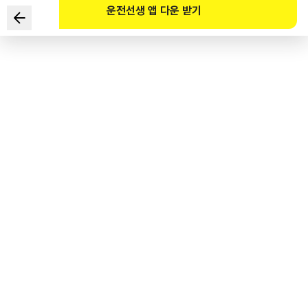
운전선생 앱 다운 받기
下列关于行车中防止爆胎的方法和措施要领的说法中错误的是
1
.
随时检查和道路接触的轮胎的接地面是否扎了螺丝钉等物。
2
.
定期维持轮胎的合理气压，检查是否超过了胎面磨损极限。
3
.
方向盘向一侧倾斜时，很可能是后轮胎爆胎了。
4
.
保持方向盘回正的挡位状态行驶，利用引擎刹车使车减速。
도로교통공단 공식 해설
핸들이 한쪽으로 쏠리는 경우 앞 타이어의 펑크일 가능성이 높기 때문에 풋브레이크를
밟으면 경로를 이탈할 가능성이 높다.