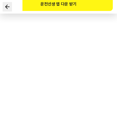
운전선생 앱 다운 받기
Cách lái xe nào sau đây là không an toàn khi trời mưa?
1
.
Tùy theo tình hình mà giảm tốc 50% so với tốc độ giới hạn.
2
.
Giữ khoảng cách thích hợp để không làm bắn nước lên người
đi bộ trên đường.
3
.
Lái xe trong tình trạng bánh xe lăn ì ạch, không đạp ga tăng
tốc và phanh khi trời mới bắt đầu mưa là không tốt.
4
.
Nếu lái xe vào ban ngày thì nên bật cả đèn hậu và đèn pha
trước rồi lái xe.