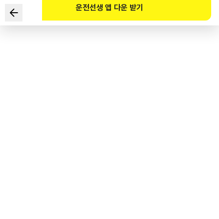
운전선생 앱 다운 받기
下列关于车辆在石子路行驶时的说明中最恰当的两项是？
1
.
尽量放松握方向盘的手，让传递到胳膊上的冲击降至最低。
2
.
加速驾驶，使轮胎最大限度地接触路面。
3
.
减速慢行，以免石子溅到行人或者其他车辆。
4
.
轮胎气压低于标准胎压比高于标准胎压更有利于驾驶。
도로교통공단 공식 해설
자갈길은 노면이 고르지 않고, 자갈로 인해서 타이어 손상이나 핸들 움직임이 커질 수
있다. 최대한 핸들 조작을 작게 하면서 속도를 줄이고, 저단기어를 사용하여 일정 속도를
유지하며 타이어의 적정공기압이 약간 낮을수록 접지력이 좋고 충격을 최소화하여