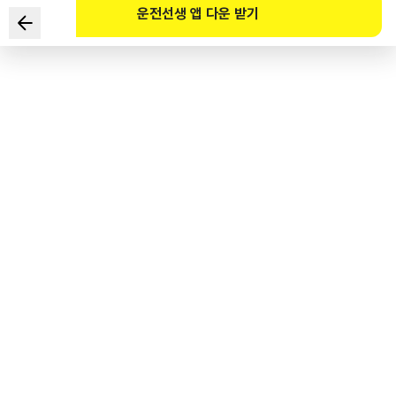
운전선생 앱 다운 받기
폭우가 내리는 도로의 지하차도를 주행하는 운전자의 마음가짐으로
가장 바람직한 것은?
1
.
모든 도로의 지하차도는 배수시설이 잘 되어 있어 위험요소는
발생하지 않는다.
2
.
재난방송, 안내판 등 재난 정보를 청취하면서 위험요소에 대응한다.
3
.
폭우가 그칠 때까지 지하차도 갓길에 정차하여 휴식을 취한다.
4
.
신속히 지나가야하기 때문에 지정속도보다 빠르게 주행한다.
도로교통공단 공식 해설