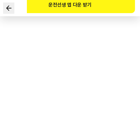
운전선생 앱 다운 받기
在有浓雾的道路上驾驶时，最安全的驾驶方法是？
1
.
在弯道或交叉路口等处鸣笛，使其他车辆避让后快速行驶。
2
.
浓雾弥漫时，为确保视野范围需开启前照灯。
3
.
在有浓雾的道路上仅开启雾灯有助于安全行车。
4
.
能见度达到一定水平时，利用护栏、中心线、
车道等能确认机动车位置的地形地物慢行。
도로교통공단 공식 해설
안개 낀 도로에서 자동차를 운행 시 어느 정도 시야가 확보되는 경우에는 가드레일,
중앙선, 차선 등 자동차의 위치를 파악할 수 있는 지형지물을 이용하여 서행한다.