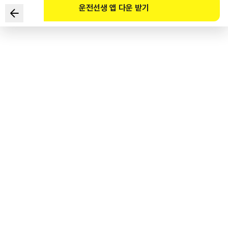
운전선생 앱 다운 받기
도로교통법령상 편도 3차로 고속도로에서 통행차의 기준에 대한
설명으로 맞는 것은?(소통이 원활하며, 버스전용차로 없음)
1
.
1차로는 2차로가 주행차로인 승용자동차의 앞지르기 차로이다.
2
.
1차로는 승합자동차의 주행차로이다.
3
.
갓길은 긴급자동차 및 견인자동차의 주행차로이다.
4
.
버스전용차로가 운용되고 있는 경우, 1차로가 화물자동차의
주행차로이다.
도로교통공단 공식 해설