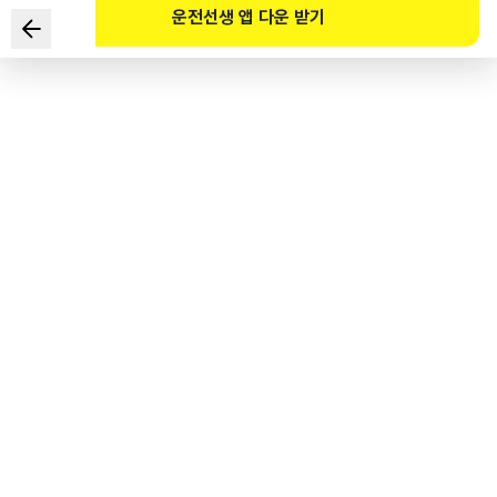
운전선생 앱 다운 받기
도로교통법령상 편도 5차로 고속도로에서 차로에 따른 통행차의
기준에 따르면 몇 차로까지 왼쪽 차로인가?(단, 소통은 원활하며
전용차로와 가․감속 차로 없음)
1
.
1~2차로
2
.
2~3차로
3
.
1~3차로
4
.
2차로 만
도로교통공단 공식 해설