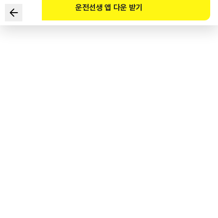
운전선생 앱 다운 받기
下列关于道路中心线的说明中正确的是？
1
.
黄色实线为单线时可超车。
2
.
在可变车道内是指信号灯指示的行驶方向最左侧的黄色虚线。
3
.
在单向一车道的地方道路上，
公交车为使乘客上下车而停车时，
可跨越黄色实线的中心线超车。
4
.
路宽至少4.75米以上时方可设置中心线。