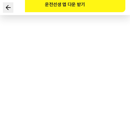
운전선생 앱 다운 받기
根据《道路交通法》规定，红闪灯亮起时的含义是？
1
.
车辆应注意周围车流情况并慢行。
2
.
车辆可边注意周围车流情况边行驶。
3
.
车辆可边注意安全标志边倒车。
4
.
车辆在停止线前停车让行后，
可边注意周围车流情况边行驶。
도로교통공단 공식 해설
적색등화의 점멸일 때 차마는 정지선이나 횡단보도가 있을 때에는 그 직전이나 교차로의
직전에 일시정지한 후 다른 교통에 주의하면서 진행할 수 있다.