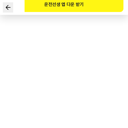
운전선생 앱 다운 받기
在环形交叉口，被认可有通行优先权的车辆是？
1
.
在环形交叉口内的环行车道上行驶的车辆
2
.
进入环形交叉口前，准备左转的车辆
3
.
进入环形交叉口前，准备右转的车辆
4
.
进入环形交叉口前，准备左转和右转的车辆
도로교통공단 공식 해설
도로교통법 제25조의2(회전교차로 통행방법) ① 모든 차의 운전자는
회전교차로에서는 반시계방향으로 통행하여 야 한다. ② 모든 차의 운전자는
회전교차로에 진입하려는 경우에는 서행하거나 일시정지하여야 하며, 이미 진행하고