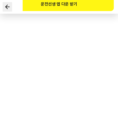
운전선생 앱 다운 받기
도로교통법령상 운전자가 좌회전 시 정확하게 진행할 수 있도록
교차로 내에 백색점선으로 한 노면표시는 무엇인가?
1
.
유도선
2
.
연장선
3
.
지시선
4
.
규제선
도로교통공단 공식 해설
교차로에서 진행 중 옆면 추돌사고가 발생하는 것은 유도선에 대한 이해 부족일 가능성이