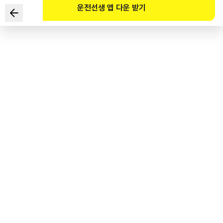
운전선생 앱 다운 받기
为确保道路顺畅和安全，建议设置环形交叉口的情况是？
1
.
虽然交通量不大，但交叉路口交通事故频发的地方
2
.
交叉路口一条以上道路均为单向三车道以上的地方
3
.
环形交叉口的交通量超过处理容量的地方
4
.
在需要信号联动的路段中，如果是环形交叉口，
联动效果就会降低的地方
도로교통공단 공식 해설
회전교차로 설계지침(2022.8, 국토교통부) 1) 회전교차로 설치가 권장되는 경우 ①
교통량 수준이 비신호교차로로 운영하기에는 많고 신호교차로로 운영하기에는 너무