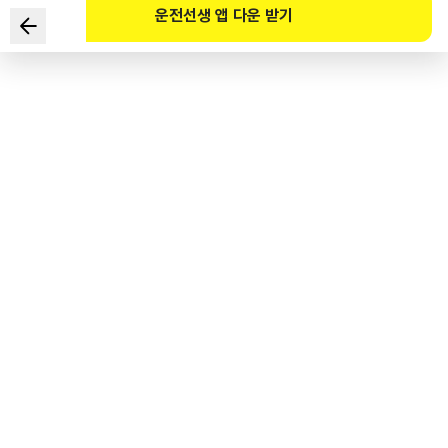
운전선생 앱 다운 받기
根据《道路交通法》，
关于设在道路边缘的黄色虚线的说法中，正确的是？
1
.
既可以驻车也可以停车。
2
.
禁止驻车但可以停车。
3
.
可以驻车但不能停车。
4
.
禁止驻车也禁止停车。
도로교통공단 공식 해설
황색 점선으로 설치한 가장자리 구역선의 의미는 주차는 금지되고, 정차는 할 수 있다는