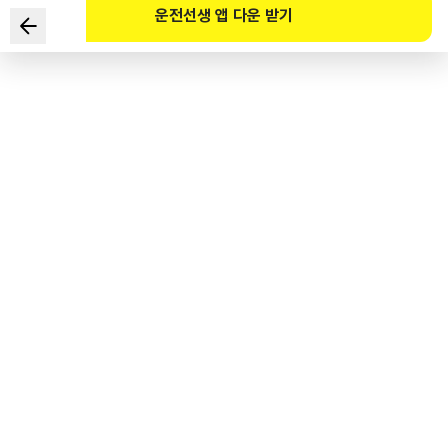
운전선생 앱 다운 받기
Nội dung nào đúng về loại đèn người lái xe ô tô (ngoại trừ
xe máy hai bánh) phải bật trong trường hợp dừng xe trên
đường vì hỏng xe hoặc các lý do bất khả kháng khác theo
Pháp lệnh Giao thông đường bộ?
1
.
Đèn pha và đèn hậu
2
.
Đèn chiếu sáng trong xe và đèn thân xe
3
.
Đèn soi biển số và đèn pha
4
.
Đèn hậu và đèn thân xe