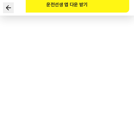
운전선생 앱 다운 받기
根据《交通弱者移动便利增进法》规定，
下列不属于交通弱者的人是?
1
.
儿童
2
.
老年人
3
.
青少年
4
.
孕妇
도로교통공단 공식 해설
교통약자의 이동편의 증진법 제2조 제1호 교통약자란 장애인, 고령자, 임산부, 영유아를