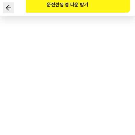
운전선생 앱 다운 받기
在老年人保护区内从老年人身边经过时，
驾驶人的驾驶方法中正确的是？
1
.
保持行驶速度，快速通过。
2
.
和老年人保持充分的距离后慢行通过。
3
.
鸣笛并快速通过。
4
.
通过时闪烁前照灯。
도로교통공단 공식 해설
노인과의 간격을 충분히 확보하며 서행으로 통과한다.