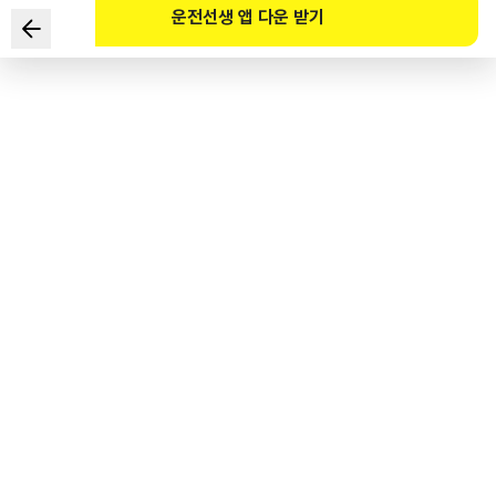
운전선생 앱 다운 받기
根据《道路交通法》规定，
下列关于在老年人保护区上午10点左右发生的违规行为责任
正确的是？
1
.
自卸货车驾驶人违反信号的，处以13万韩元罚款。
2
.
轿车驾驶人妨碍老年行人通行的，处以7万韩元罚款。
3
.
自行车驾驶人妨碍老年人通过人行横道的，
处以5万韩元罚款。
4
.
耕耘机驾驶人不履行保护行人义务的，处以3万韩元罚款。