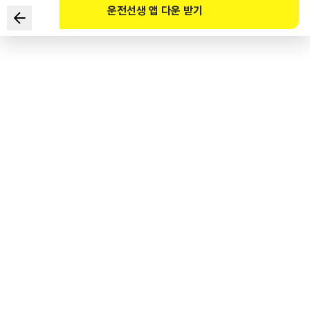
운전선생 앱 다운 받기
Phương tiện nào là có thể bị cấm lưu thông trong khu vực
bảo vệ người cao tuổi theo Pháp lệnh Giao thông đường
bộ?
1
.
Phương tiện di chuyển cá nhân, xe đạp
2
.
Xe gắn máy khoan cọc, Kickboard trẻ em
3
.
Xe đạp có gắn động cơ, xe dạng ghế ngồi hỗ trợ đi bộ có
chiều rộng tối đa 1m
4
.
Xe lăn cán nền đường, xe tập đi cho người già yếu có chiều
rộng tối đa 1m