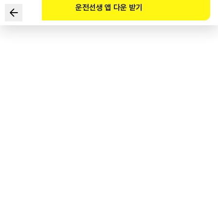
운전선생 앱 다운 받기
根据《道路交通法》规定，儿童和婴幼儿的年龄标准分别是?
1
.
13岁以下者为儿童。
2
.
未满6岁者为婴幼儿。
3
.
未满15岁者为儿童。
4
.
未满7岁者为婴幼儿。
도로교통공단 공식 해설
어린이는 13세 미만인 사람을 말하며(도로교통법 제2조 제23호), 영유아는 6세 미만인
사람을 말한다. (도로교통법 제11조)