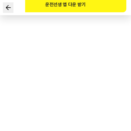
운전선생 앱 다운 받기
Người từ 65 đến dưới 75 tuổi đã được cấp giấy phép lái xe
hạng 1 (ngoại trừ người có một bên mắt không thể nhìn
được) thì mấy năm phải thi sát hạch định kỳ một lần?
1
.
3 năm
2
.
5 năm
3
.
10 năm
4
.
15 năm
도로교통공단 공식 해설