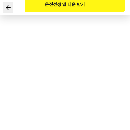
운전선생 앱 다운 받기
Khu vực nào bắt buộc phải tạm dừng bất kể có người đi bộ
lưu thông hay không theo Pháp lệnh Giao thông đường
bộ?
1
.
Đường không có vạch trung tâm và không phân chia lòng
đường và vỉa hè
2
.
Trước vạch sang đường dành cho người đi bộ không có đèn
giao thông trong khu vực bảo vệ trẻ em
3
.
Đường ưu tiên cho người đi bộ
4
.
Nơi nằm ngoài đường đi