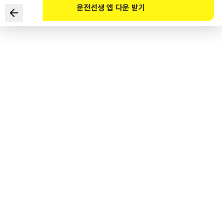
운전선생 앱 다운 받기
根据《道路交通法》规定，
凸起式人行横道是有必要将限速限制在时速（）
公里以下的道路。填入括号中最恰当的选项是？
1
.
10
2
.
20
3
.
30
4
.
50
도로교통공단 공식 해설