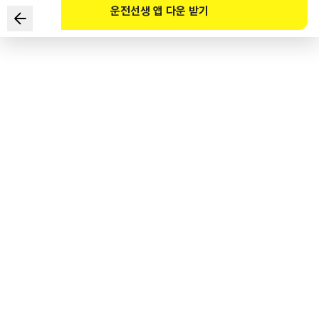
운전선생 앱 다운 받기
Theo Luật Giao thông đường bộ, trường hợp nào sau đây
người lái xe ô tô phải đi chậm lại?
1
.
Khi phát hiện thấy một người dắt xe đạp và băng qua lối đi bộ
qua đường
2
.
Khi đi qua bên cạnh một người đang đi bộ trên đoạn đường
hẹp không chia làn
3
.
Khi thấy người đi bộ đang băng qua lối sang đường
4
.
Khi nhìn thấy người đi bộ đang đi sang đường trên đoạn
đường không có lối sang đường