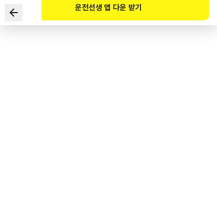
운전선생 앱 다운 받기
根据《道路交通法》规定，
车辆驾驶人遇到下列状况时需要慢行的情况是?
1
.
发现推着自行车穿过人行横道的人时
2
.
在胡同道路从行人旁边经过时
3
.
看到行人通过人行横道时
4
.
看到行人通过未设置人行横道的马路时
도로교통공단 공식 해설
<도로교통법 제27조 제4항> 모든 차의 운전자는 도로에 설치된 안전지대에 보행자가