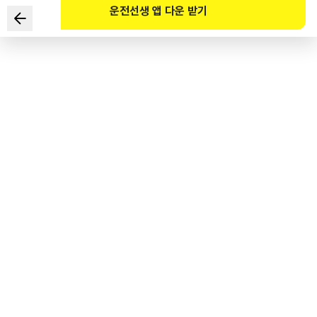
운전선생 앱 다운 받기
Phương pháp nào là phù hợp nhất để người đi bộ lưu
thông trên đoạn đường không phân chia vỉa hè và lòng
đường nhưng có vạch trung tâm ở giữa theo Luật Giao
thông đường bộ
1
.
Đi bộ ở giữa lòng đường.
2
.
Đi bộ bên phải lòng đường.
3
.
Đi bộ ở sát mép đường.
4
.
Đi bộ thoải mái trên toàn bộ đường.